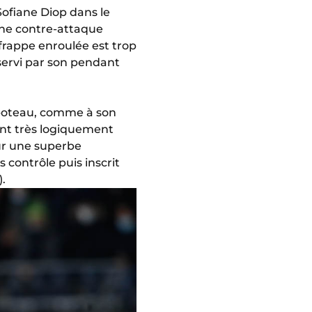
ofiane Diop dans le
une contre-attaque
 frappe enroulée est trop
 servi par son pendant
r poteau, comme à son
ment très logiquement
ur une superbe
 contrôle puis inscrit
).