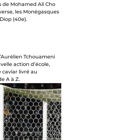
ves de Mohamed Ali Cho
dverse, les Monégasques
Diop (40e).
 d’Aurélien Tchouameni
velle action d’école,
 caviar livré au
e A à Z.