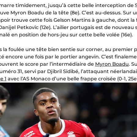
arre timidement, jusqu’à cette belle interception de S
uve Myron Boadu de la tête (8e). C’est au-dessus. Sur 
 espoir trouve cette fois Gelson Martins à gauche, dont la
anijel Petkovic (12e). L’ailier portugais est de nouveau
gnalé en position de hors-jeu sur cette belle volée (16e).
s la foulée une tête bien sentie sur corner, au premie
té encore une fois par le portier angevin. C’est finale
ouvrent le score par l’intermédiaire de
Myron Boadu
. S
méro 31, servi par Djibril Sidibé, l’attaquant néerlandais
e 1
avec l’AS Monaco d’une belle frappe croisée (0-1, 25e