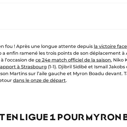
ien fou ! Après une longue attente depuis
la victoire fac
 a enfin ramené les trois points de son déplacement à A
 à l’occasion de
ce 24e match officiel de la saison
, Niko
rapport à Strasbourg
(1-1). Djibril Sidibé et Ismaïl Jakob
on Martins sur l’aile gauche et Myron Boadu devant. T
retour
dans le onze de départ
.
T EN LIGUE 1 POUR MYRON