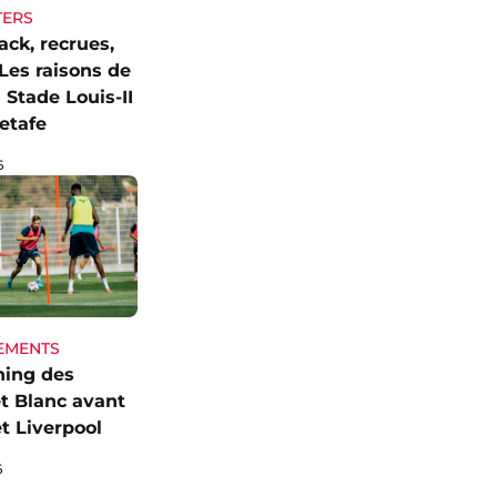
TERS
ck, recrues,
Les raisons de
 Stade Louis-II
etafe
6
EMENTS
ning des
t Blanc avant
t Liverpool
6