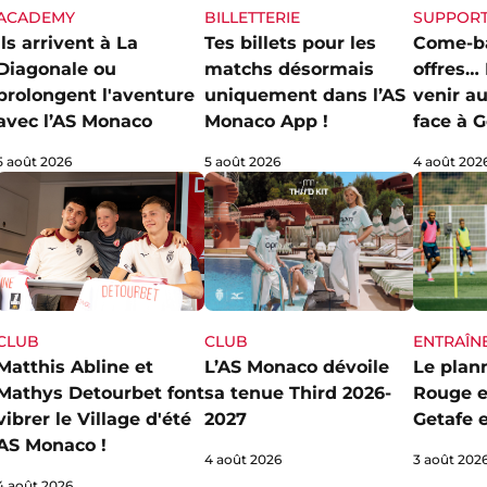
ACADEMY
SUPPOR
BILLETTERIE
Ils arrivent à La
Come-ba
Tes billets pour les
Diagonale ou
offres… 
matchs désormais
prolongent l'aventure
venir au
uniquement dans l’AS
avec l’AS Monaco
face à G
Monaco App !
5 août 2026
4 août 202
5 août 2026
CLUB
ENTRAÎN
CLUB
L’AS Monaco dévoile
Le plan
Matthis Abline et
sa tenue Third 2026-
Rouge e
Mathys Detourbet font
2027
Getafe e
vibrer le Village d'été
AS Monaco !
4 août 2026
3 août 202
4 août 2026