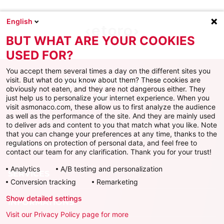
English
BUT WHAT ARE YOUR COOKIES
USED FOR?
You accept them several times a day on the different sites you
visit. But what do you know about them? These cookies are
obviously not eaten, and they are not dangerous either. They
just help us to personalize your internet experience. When you
Facebook
X
Instagram
Youtube
TikTok
Twitch
visit asmonaco.com, these allow us to first analyze the audience
as well as the performance of the site. And they are mainly used
to deliver ads and content to you that match what you like. Note
that you can change your preferences at any time, thanks to the
regulations on protection of personal data, and feel free to
AS MONACO
contact our team for any clarification. Thank you for your trust!
Analytics
A/B testing and personalization
SERVICES
Conversion tracking
Remarketing
Show detailed settings
INFORMATIONS
Visit our Privacy Policy page for more