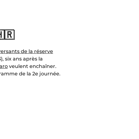
🇷
ersants de la réserve
), six ans après la
laro
veulent enchaîner.
gramme de la 2e journée.