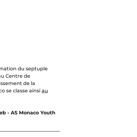
rmation du septuple
au Centre de
assement de la
o se classe ainsi
au
eb - AS Monaco Youth