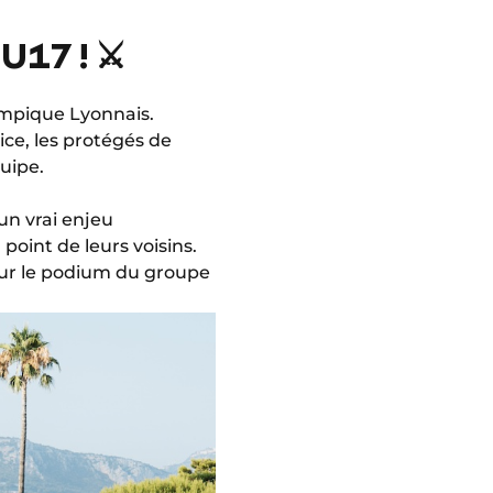
17 ! ⚔️
ympique Lyonnais.
ice, les protégés de
quipe.
un vrai enjeu
point de leurs voisins.
 sur le podium du groupe