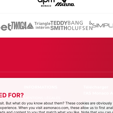
Télécharger
l'AS Monaco 
ED FOR?
MENTIONS LÉGALES
visit. But what do you know about them? These cookies are obviously 
DONNÉES PERSONNELLES
 experience. When you visit asmonaco.com, these allow us to first ana
r ads and content to you that match what you like. Note that you can
PRÉFÉRENCES COOKIES