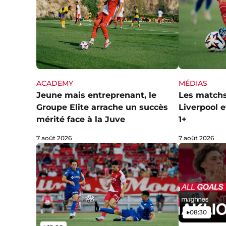
ACADEMY
MÉDIAS
Jeune mais entreprenant, le
Les matchs
Groupe Elite arrache un succès
Liverpool 
mérité face à la Juve
1+
7 août 2026
7 août 2026
Vidéo
08:30