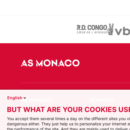
English
BUT WHAT ARE YOUR COOKIES US
ACTUALITÉS
CONTACT
You accept them several times a day on the different sites you 
VIDÉOS
FAQ
dangerous either. They just help us to personalize your internet
the performance of the site. And they are mainly used to delive
ÉQUIPE PRO
FAQ BILLETTERIE