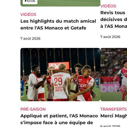
Vidéo
10:06
VIDÉOS
Revis tous 
VIDÉOS
décisives 
Les highlights du match amical
à l'AS Mon
entre l'AS Monaco et Getafe
7 août 2026
7 août 2026
PRÉ-SAISON
TRANSFERTS
Appliqué et patient, l'AS Monaco
Merci Magh
s'impose face à une équipe de
6 août 2026