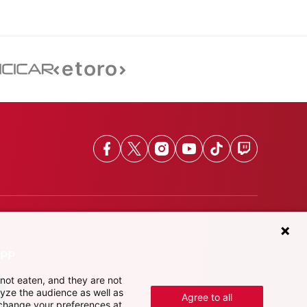
Facebook
X
Instagram
Youtube
TikTok
Twitch
App
not eaten, and they are not
lyze the audience as well as
Agree to all
 change your preferences at