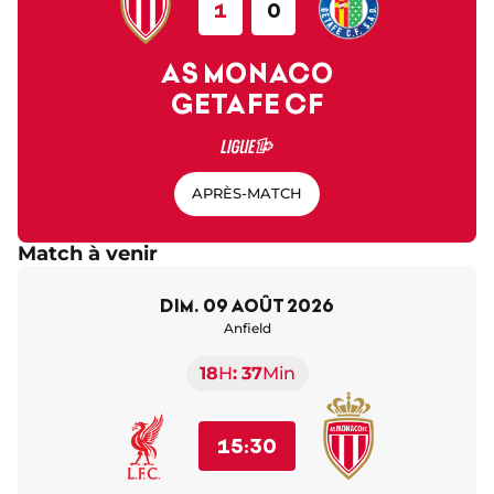
1
0
AS MONACO
GETAFE CF
APRÈS-MATCH
Match à venir
dim. 09 août 2026
Anfield
18
H
37
Min
15:30