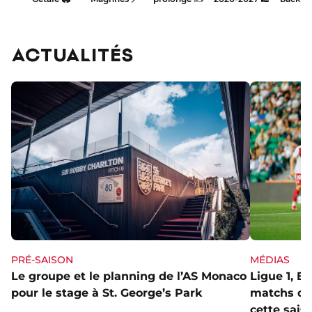
Park
cette
saison
?
ACTUALITÉS
PRÉ-SAISON
MÉDIAS
Le groupe et le planning de l’AS Monaco
Ligue 1, E
pour le stage à St. George’s Park
matchs de 
cette sais