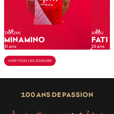
Numéro
Numéro
18
31
TAKUMI
ANSU
MINAMINO
FATI
31 ans
23 ans
VOIR TOUS LES JOUEURS
100 ANS DE PASSION