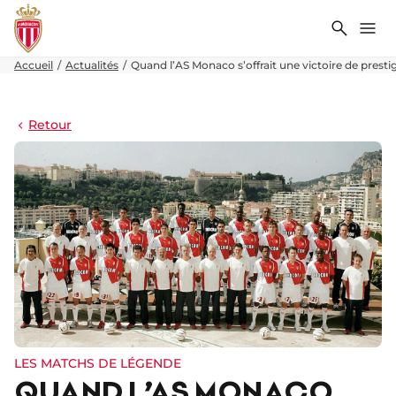
Recher
Me
Accueil
Actualités
Quand l’AS Monaco s’offrait une victoire de presti
Retour
LES MATCHS DE LÉGENDE
QUAND L’AS MONACO