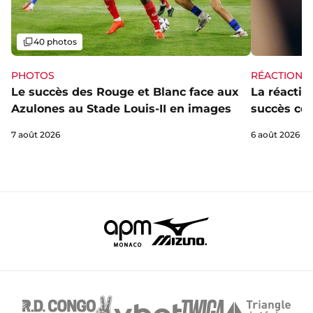
Galerie
40 photos
PHOTOS
RÉACTIONS
Le succès des Rouge et Blanc face aux
La réaction
Azulones au Stade Louis-II en images
succès con
7 août 2026
6 août 2026