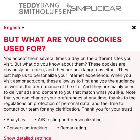
English
BUT WHAT ARE YOUR COOKIES
USED FOR?
You accept them several times a day on the different sites you
visit. But what do you know about them? These cookies are
obviously not eaten, and they are not dangerous either. They
just help us to personalize your internet experience. When you
Facebook
X
Instagram
Youtube
TikTok
Twitch
visit asmonaco.com, these allow us to first analyze the audience
as well as the performance of the site. And they are mainly used
to deliver ads and content to you that match what you like. Note
that you can change your preferences at any time, thanks to the
regulations on protection of personal data, and feel free to
AS MONACO
contact our team for any clarification. Thank you for your trust!
Analytics
A/B testing and personalization
SERVICES
Conversion tracking
Remarketing
Show detailed settings