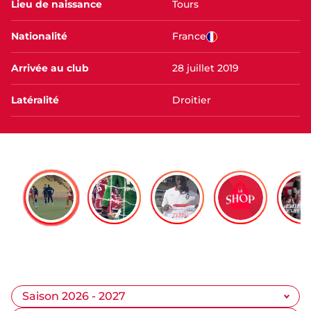
Lieu de naissance
Tours
Nationalité
France
Arrivée au club
28 juillet 2019
Latéralité
Droitier