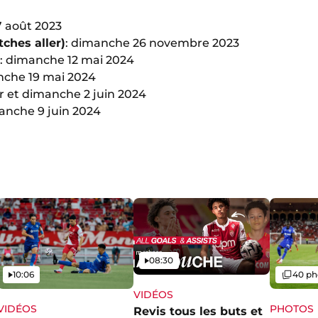
7 août 2023
tches aller)
: dimanche 26 novembre 2023
: dimanche 12 mai 2024
nche 19 mai 2024
er et dimanche 2 juin 2024
anche 9 juin 2024
Vidéo
08:30
Vidéo
Galerie
10:06
40 ph
VIDÉOS
VIDÉOS
PHOTOS
Revis tous les buts et