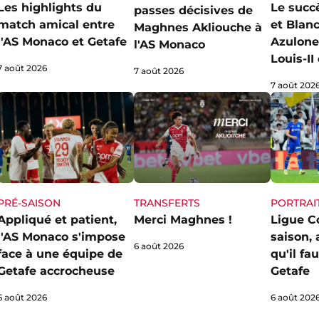
Les highlights du
Le succ
passes décisives de
match amical entre
et Blan
Maghnes Akliouche à
l'AS Monaco et Getafe
Azulone
l'AS Monaco
Louis-I
7 août 2026
7 août 2026
7 août 202
PRÉ-SAISON
TRANSFERTS
PORTRAI
Appliqué et patient,
Merci Maghnes !
Ligue C
l'AS Monaco s'impose
saison,
6 août 2026
face à une équipe de
qu'il fa
Getafe accrocheuse
Getafe
6 août 2026
6 août 202