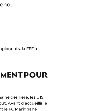
tend.
pionnats, la FFF a
EMENT POUR
emaine dernière
, les U19
t. Avant d’accueillir le
nt le FC Marignane