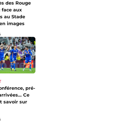
ès des Rouge
c face aux
s au Stade
I en images
6
T
onférence, pré-
 arrivées… Ce
ut savoir sur
6