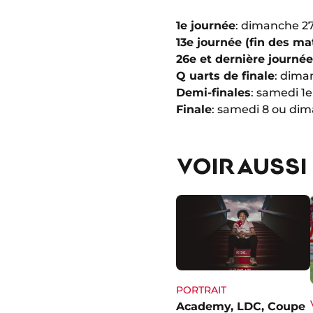
1e journée
: dimanche 2
13e journée (fin des ma
26e et dernière journée
Q uarts de finale
: dima
Demi-finales
: samedi 1
Finale
: samedi 8 ou dim
VOIR AUSSI
PORTRAIT
Academy, LDC, Coupe