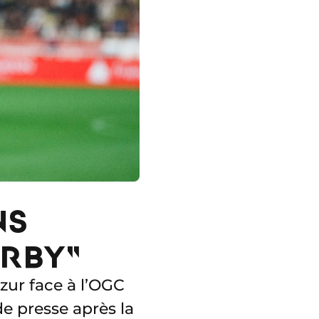
NS
ERBY"
zur face à l’OGC
e presse après la