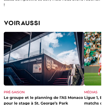
!
VOIR AUSSI
PRÉ-SAISON
MÉDIAS
Le groupe et le planning de l’AS Monaco
Ligue 1, E
pour le stage à St. George’s Park
matchs de 