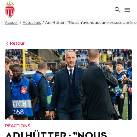
Recher
Me
Accueil
Actualités
Adi Hütter : "Nous n'avons aucune excuse après 
Retour
RÉACTIONS
ADI HÜTTER : "NOUS