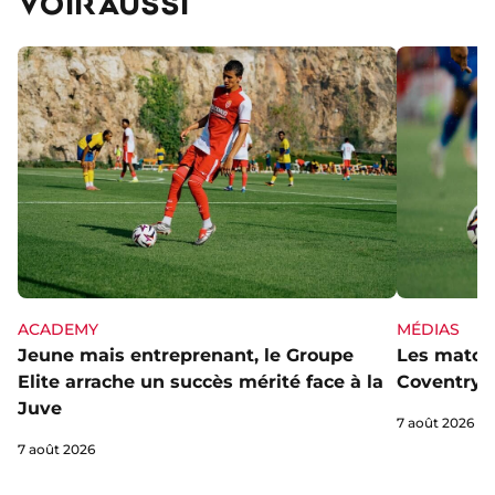
VOIR AUSSI
ACADEMY
MÉDIAS
Jeune mais entreprenant, le Groupe
Les matchs
Elite arrache un succès mérité face à la
Coventry s
Juve
7 août 2026
7 août 2026