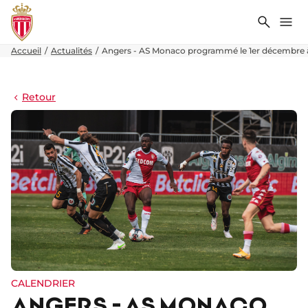
Recher
Me
Accueil
Actualités
Angers - AS Monaco programmé le 1er décembre 
Retour
CALENDRIER
ANGERS - AS MONACO