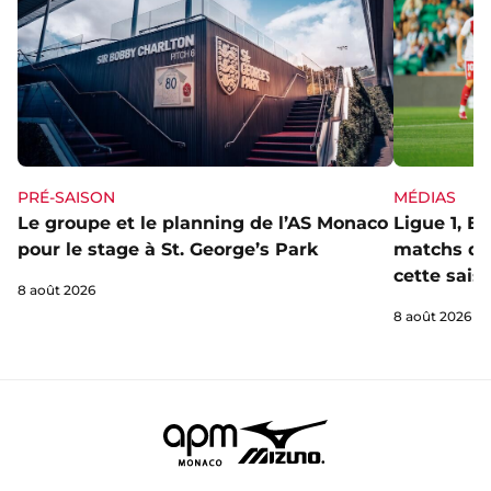
PRÉ-SAISON
MÉDIAS
Le groupe et le planning de l’AS Monaco
Ligue 1, E
pour le stage à St. George’s Park
matchs de 
cette sais
8 août 2026
8 août 2026