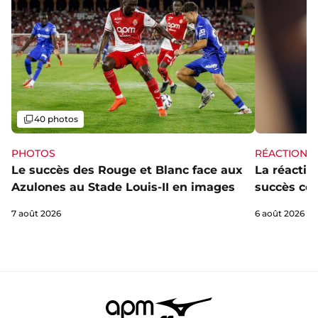
Galerie
40 photos
PHOTOS
RÉACTIONS
Le succès des Rouge et Blanc face aux
La réaction
Azulones au Stade Louis-II en images
succès con
7 août 2026
6 août 2026