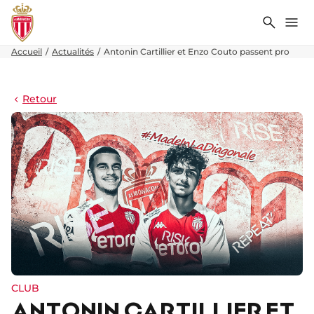
Recher
Me
Accueil
Actualités
Antonin Cartillier et Enzo Couto passent pro
Retour
CLUB
ANTONIN CARTILLIER ET