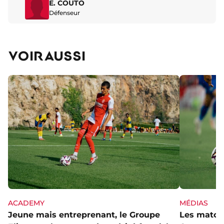
E. COUTO
Défenseur
VOIR AUSSI
ACADEMY
MÉDIAS
Jeune mais entreprenant, le Groupe
Les matchs