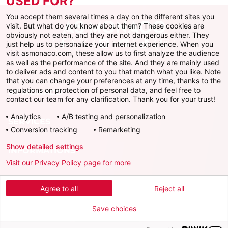
USED FOR?
You accept them several times a day on the different sites you
visit. But what do you know about them? These cookies are
obviously not eaten, and they are not dangerous either. They
just help us to personalize your internet experience. When you
Facebook
X
Instagram
Youtube
TikTok
Twitch
visit asmonaco.com, these allow us to first analyze the audience
as well as the performance of the site. And they are mainly used
to deliver ads and content to you that match what you like. Note
that you can change your preferences at any time, thanks to the
regulations on protection of personal data, and feel free to
AS MONACO
contact our team for any clarification. Thank you for your trust!
Analytics
A/B testing and personalization
SERVICES
Conversion tracking
Remarketing
Show detailed settings
INFORMATIONS
Visit our Privacy Policy page for more
Télécharger l'AS Monaco App
Agree to all
Reject all
Save choices