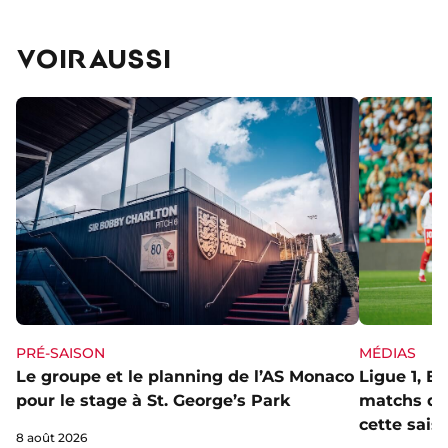
VOIR AUSSI
PRÉ-SAISON
MÉDIAS
Le groupe et le planning de l’AS Monaco
Ligue 1, E
pour le stage à St. George’s Park
matchs de 
cette sais
8 août 2026