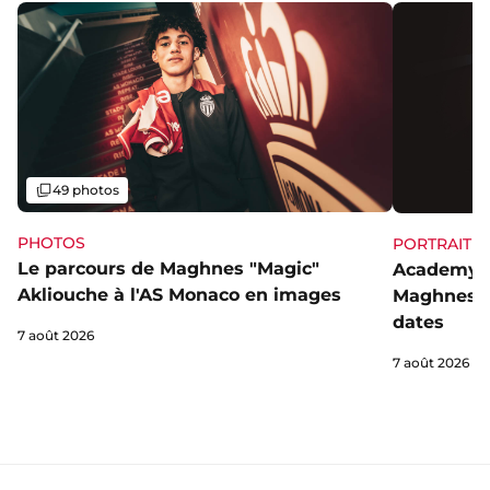
Galerie
49 photos
PHOTOS
PORTRAIT
Le parcours de Maghnes "Magic"
Academy, 
Akliouche à l'AS Monaco en images
Maghnes A
dates
7 août 2026
7 août 2026