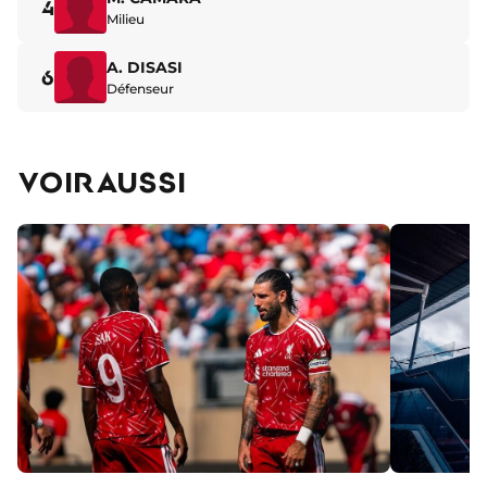
4
Milieu
A. DISASI
6
Défenseur
VOIR AUSSI