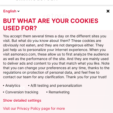
English
BUT WHAT ARE YOUR COOKIES
USED FOR?
You accept them several times a day on the different sites you
visit. But what do you know about them? These cookies are
obviously not eaten, and they are not dangerous either. They
just help us to personalize your internet experience. When you
Facebook
X
Instagram
Youtube
TikTok
Twitch
visit asmonaco.com, these allow us to first analyze the audience
as well as the performance of the site. And they are mainly used
to deliver ads and content to you that match what you like. Note
that you can change your preferences at any time, thanks to the
regulations on protection of personal data, and feel free to
AS MONACO
contact our team for any clarification. Thank you for your trust!
Analytics
A/B testing and personalization
SERVICES
Conversion tracking
Remarketing
Show detailed settings
INFORMATIONS
Visit our Privacy Policy page for more