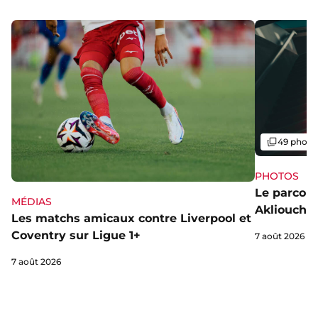
Galerie
49 photo
PHOTOS
Le parcou
MÉDIAS
Akliouche
Les matchs amicaux contre Liverpool et
Coventry sur Ligue 1+
7 août 2026
7 août 2026