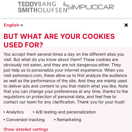
English
BUT WHAT ARE YOUR COOKIES
USED FOR?
You accept them several times a day on the different sites you
visit. But what do you know about them? These cookies are
obviously not eaten, and they are not dangerous either. They
just help us to personalize your internet experience. When you
Facebook
X
Instagram
Youtube
TikTok
Twitch
visit asmonaco.com, these allow us to first analyze the audience
as well as the performance of the site. And they are mainly used
to deliver ads and content to you that match what you like. Note
that you can change your preferences at any time, thanks to the
regulations on protection of personal data, and feel free to
AS MONACO
contact our team for any clarification. Thank you for your trust!
Analytics
A/B testing and personalization
SERVICES
Conversion tracking
Remarketing
Show detailed settings
INFORMATIONS