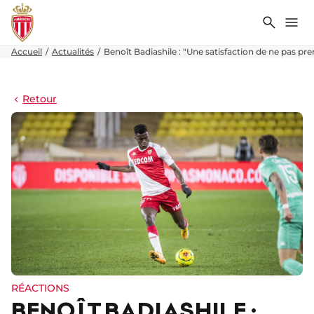
Recher
Me
Accueil
Actualités
Benoît Badiashile : "Une satisfaction de ne pas pr
Retour
RÉACTIONS
BENOÎT BADIASHILE :