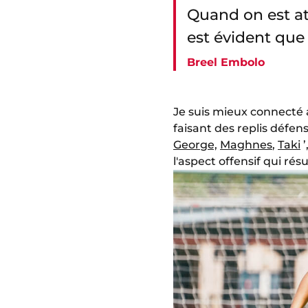
Quand on est att
est évident que 
Breel Embolo
Je suis mieux connecté av
faisant des replis défe
George,
Maghnes
,
Taki
’
l'aspect offensif qui rés