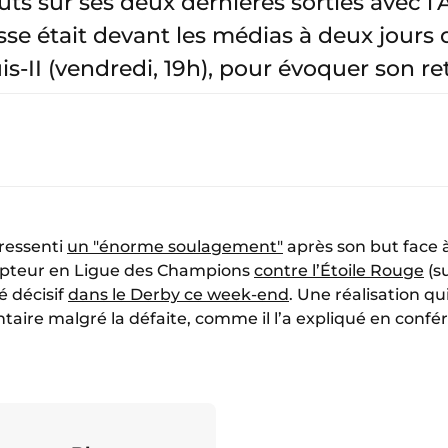
ts sur ses deux dernières sorties avec l
isse était devant les médias à deux jours
s-II (vendredi, 19h), pour évoquer son re
 ressenti
un "énorme soulagement"
après son but face 
mpteur en Ligue des Champions
contre l’Étoile Rouge
(su
 décisif
dans le Derby ce week-end
. Une réalisation qu
aire malgré la défaite, comme il l’a expliqué en confé