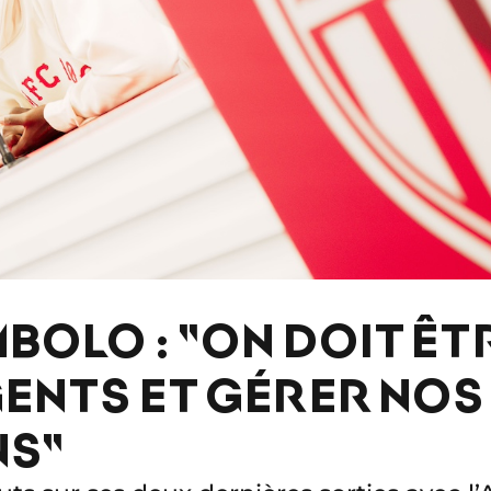
BOLO : "ON DOIT ÊT
GENTS ET GÉRER NOS
NS"