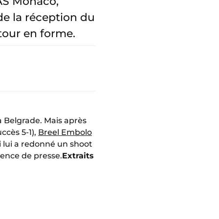
’AS Monaco,
 de la réception du
tour en forme.
à Belgrade. Mais après
ccès 5-1),
Breel Embolo
i lui a redonné un shoot
rence de presse.
Extraits