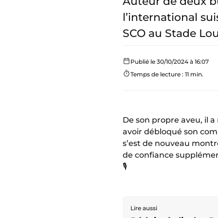
Auteur de deux bu
l’international su
SCO au Stade Loui
Publié le 30/10/2024 à 16:07
Temps de lecture : 11 min.
De son propre aveu, il a
avoir débloqué son co
s’est de nouveau montré
de confiance supplément
🎙️
Lire aussi