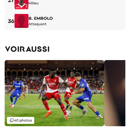
27
Milieu
B. EMBOLO
36
Attaquant
VOIR AUSSI
Galerie
40 photos