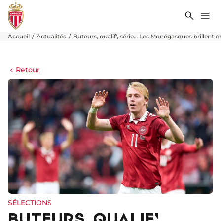
Recher
Me
Accueil
Actualités
Buteurs, qualif', série… Les Monégasques brillent e
Retour
SÉLECTIONS
BUTEURS, QUALIF',