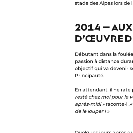
stade des Alpes lors de 
2014 – AUX
D’ŒUVRE DE
Débutant dans la foulée
passion à distance duran
objectif qui va devenir s
Principauté.
En attendant, il ne rat
resté chez moi pour le v
après-midi »
raconte-il.
«
de le louper ! »
Quelques jours après que