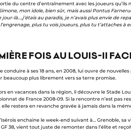
sortie du centre d’entraînement avec les joueurs qu’ils
Simone, mon idole, bien sûr, mais aussi Pontus Farnerud
 jour-là….j’étais au paradis, je n’avais plus envie de repa
l’engrenage, plus tu vois joueurs, plus tu t’attaches à e
IÈRE FOIS AU LOUIS-II FAC
 conduire à ses 18 ans, en 2008, lui ouvre de nouvelles 
er beaucoup plus librement vers sa terre promise.
lors en vacances dans la région, il découvre le Stade Louis
nnat de France 2008-09. Si la rencontre n’est pas resté
, elle restera en revanche gravée à jamais dans la mém
 l’Isérois enchaine le week-end suivant à… Grenoble, sa vil
e GF 38, vient tout juste de remonter dans l’élite et reço