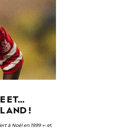
E ET…
LAND !
ert à Noël en 1999 »
- et