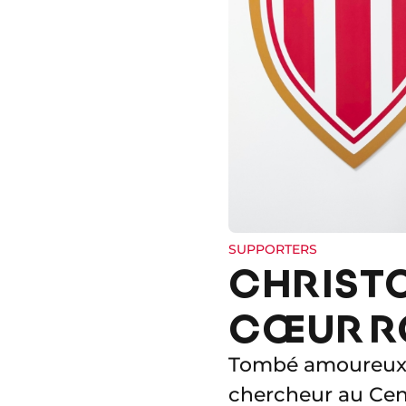
SUPPORTERS
CHRIST
CŒUR R
Tombé amoureux d
chercheur au Cen