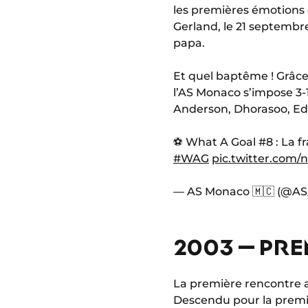
les premières émotions 
Gerland, le 21 septembr
papa.
Et quel baptême ! Grâce
l’AS Monaco s’impose 3-
Anderson, Dhorasoo, Ed
⚽️ What A Goal #8 : La f
#WAG
pic.twitter.com
— AS Monaco 🇲🇨 (@A
2003 – PR
La première rencontre a
Descendu pour la premiè