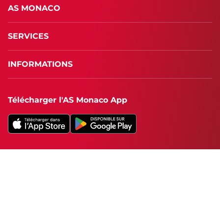
AS MONACO
SERVICES
INFORMATIONS
Télécharger l'AS Monaco App