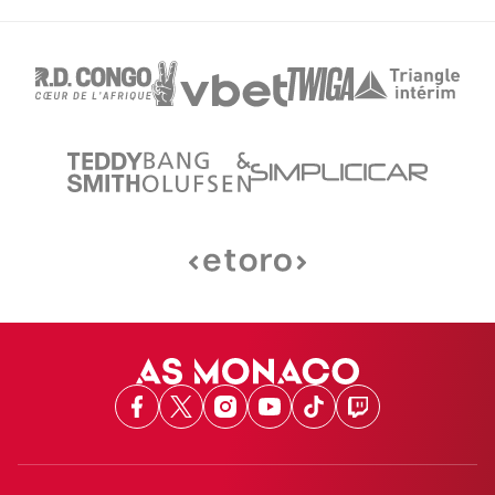
Facebook
X
Instagram
Youtube
TikTok
Twitch