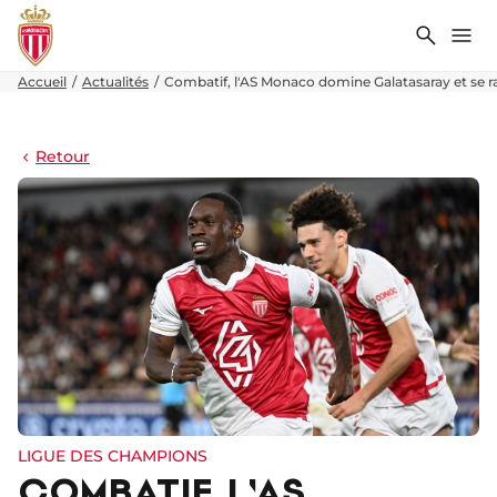
Recher
Me
Accueil
Actualités
Combatif, l'AS Monaco domine Galatasaray et se 
Retour
LIGUE DES CHAMPIONS
COMBATIF, L'AS