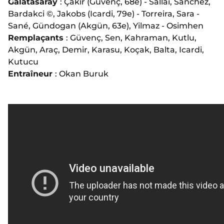
Galatasaray
: Çakir (Güvenç, 68e) - Sallai, Sanchez,
Bardakci ©, Jakobs (Icardi, 79e) - Torreira, Sara -
Sané, Gündogan (Akgün, 63e), Yilmaz - Osimhen
Remplaçants
: Güvenç, Sen, Kahraman, Kutlu,
Akgün, Araç, Demir, Karasu, Koçak, Balta, Icardi,
Kutucu
Entraîneur
: Okan Buruk