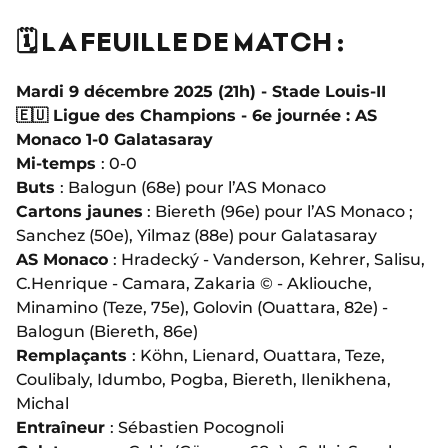
🗓️ LA FEUILLE DE MATCH :
Mardi 9 décembre 2025 (21h) - Stade Louis-II
🇪🇺 Ligue des Champions - 6e journée : AS
Monaco 1-0 Galatasaray
Mi-temps
: 0-0
Buts
: Balogun (68e) pour l’AS Monaco
Cartons jaunes
: Biereth (96e) pour l’AS Monaco ;
Sanchez (50e), Yilmaz (88e) pour Galatasaray
AS Monaco
:
Hradecký
- Vanderson, Kehrer, Salisu,
C.Henrique - Camara, Zakaria © - Akliouche,
Minamino (Teze, 75e), Golovin (Ouattara, 82e) -
Balogun (Biereth, 86e)
Remplaçants
: Köhn, Lienard, Ouattara, Teze,
Coulibaly, Idumbo, Pogba, Biereth, Ilenikhena,
Michal
Entraîneur
: Sébastien Pocognoli