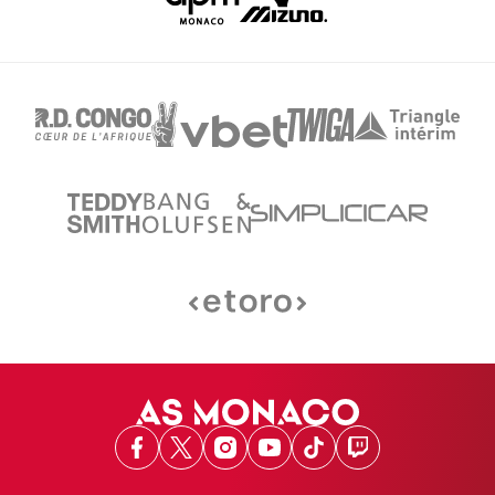
Facebook
X
Instagram
Youtube
TikTok
Twitch