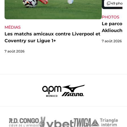
Galerie
49 photo
PHOTOS
Le parcou
MÉDIAS
Akliouche
Les matchs amicaux contre Liverpool et
Coventry sur Ligue 1+
7 août 2026
7 août 2026