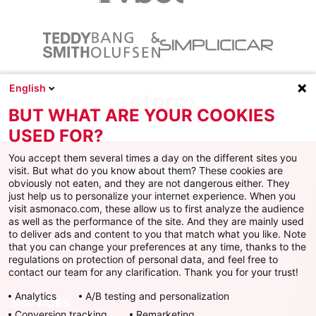
English
BUT WHAT ARE YOUR COOKIES
USED FOR?
You accept them several times a day on the different sites you
visit. But what do you know about them? These cookies are
obviously not eaten, and they are not dangerous either. They
just help us to personalize your internet experience. When you
Facebook
X
Instagram
Youtube
TikTok
Twitch
visit asmonaco.com, these allow us to first analyze the audience
as well as the performance of the site. And they are mainly used
to deliver ads and content to you that match what you like. Note
that you can change your preferences at any time, thanks to the
regulations on protection of personal data, and feel free to
AS MONACO
contact our team for any clarification. Thank you for your trust!
Analytics
A/B testing and personalization
SERVICES
Conversion tracking
Remarketing