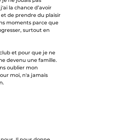
 je ne jouais pas
j'ai la chance d’avoir
 et de prendre du plaisir
ertains moments parce que
rogresser, surtout en
 club et pour que je ne
e devenu une famille.
ans oublier mon
pour moi, n'a jamais
n.
 nous. Il nous donne