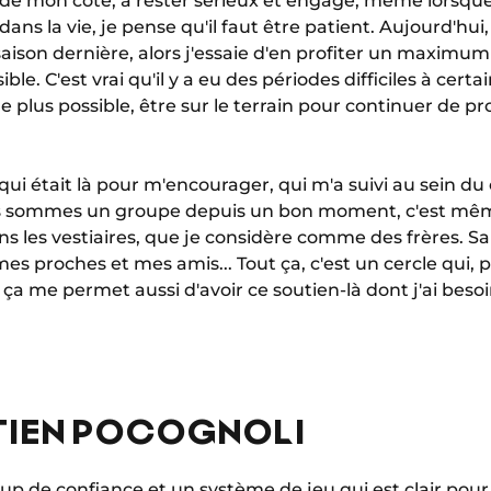
er de mon côté, à rester sérieux et engagé, même lorsque
s la vie, je pense qu'il faut être patient. Aujourd'hui, 
aison dernière, alors j'essaie d'en profiter un maximum
ssible. C'est vrai qu'il y a eu des périodes difficiles à c
le plus possible, être sur le terrain pour continuer de p
qui était là pour m'encourager, qui m'a suivi au sein du
ous sommes un groupe depuis un bon moment, c'est mêm
ns les vestiaires, que je considère comme des frères. S
es proches et mes amis... Tout ça, c'est un cercle qui, 
a me permet aussi d'avoir ce soutien-là dont j'ai besoi
TIEN POCOGNOLI
oup de confiance et un système de jeu qui est clair pour