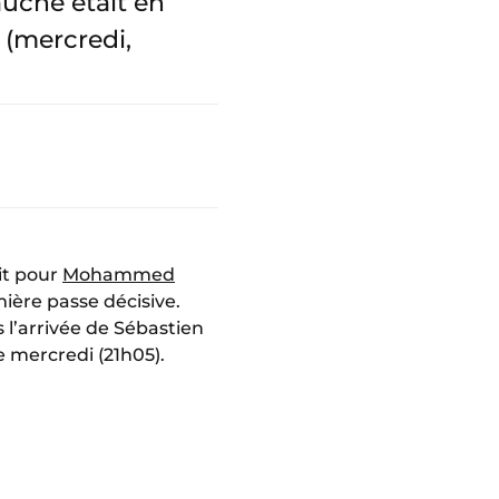
auche était en
 (mercredi,
ait pour
Mohammed
ière passe décisive.
s l’arrivée de Sébastien
ce mercredi (21h05).