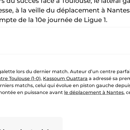
rs du succès face à Toulouse, le latéral g
sse, à la veille du déplacement à Nantes
mpte de la 10e journée de Ligue 1.
e galette lors du dernier match. Auteur d’un centre parf
tre Toulouse (1-0)
,
Kassoum Ouattara
a adressé sa prem
derniers matchs, celui qui évolue en piston gauche depui
montée en puissance avant
le déplacement à Nantes
, 