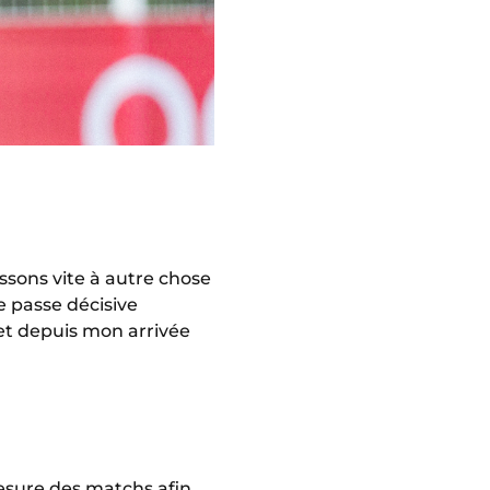
sons vite à autre chose
e passe décisive
let depuis mon arrivée
esure des matchs afin