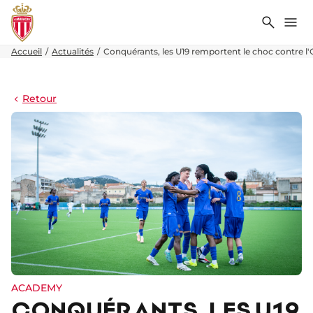
Recher
Me
Accueil
Actualités
Conquérants, les U19 remportent le choc contre l'O
Retour
ACADEMY
CONQUÉRANTS, LES U19