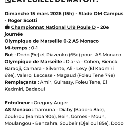
Dimanche 15 mars 2026 (15h) - Stade OM Campus
- Roger Scotti
🏟️
Championnat National U19 Poule D
- 20e
journée
Olympique de Marseille 0-2 AS Monaco
Mi-temps
: 0-1
But
: Dodo (9e) et Piazenko (65e) pour l'AS Monaco
Olympique de Marseille :
Diarra - Cohen, Bienck,
Baradji, Camara - Silvente, Ali - Levy (El Kadmiri
69e), Valero, Leccese - Magaud (Foleu Tene 74e)
Remplaçants :
Amir, Guirassy, Foleu Tene, El
Kadmiri, Badaoui
Entraîneur :
Gregory Auger
AS Monaco :
Tiamuna - Diaby (Badoro 84e),
Zoukrou (Bamba 90e), Bein, Gomes - Mouh,
Moulangou - Benzahra, Soubeir (Djelloul 85e), Dodo