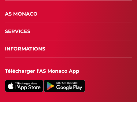
AS MONACO
SERVICES
INFORMATIONS
Télécharger l'AS Monaco App