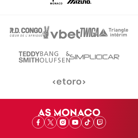
Facebook
X
Instagram
Youtube
TikTok
Twitch