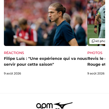
Galerie
40 photo
RÉACTIONS
PHOTOS
Filipe Luís : "Une expérience qui va nous
Revis le d
servir pour cette saison"
Rouge et B
9 août 2026
9 août 2026