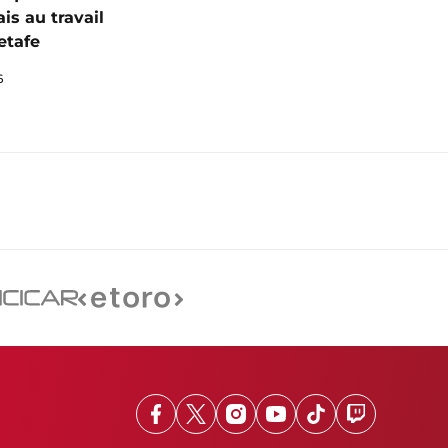
is au travail
etafe
6
Facebook
X
Instagram
Youtube
TikTok
Twitch