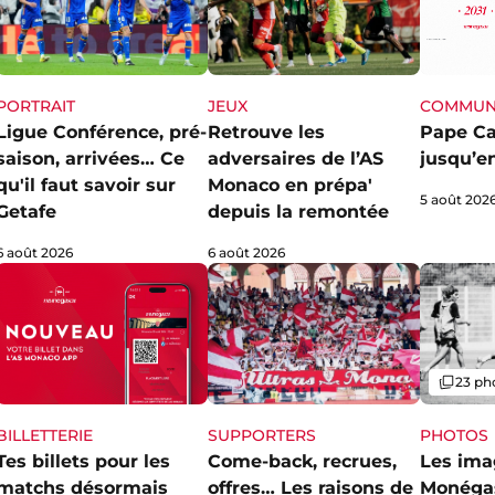
PORTRAIT
JEUX
COMMUN
Ligue Conférence, pré-
Retrouve les
Pape Ca
saison, arrivées… Ce
adversaires de l’AS
jusqu’e
qu'il faut savoir sur
Monaco en prépa'
5 août 202
Getafe
depuis la remontée
6 août 2026
6 août 2026
Galerie
23 ph
SUPPORTERS
PHOTOS
BILLETTERIE
Come-back, recrues,
Les ima
Tes billets pour les
offres… Les raisons de
Monéga
matchs désormais