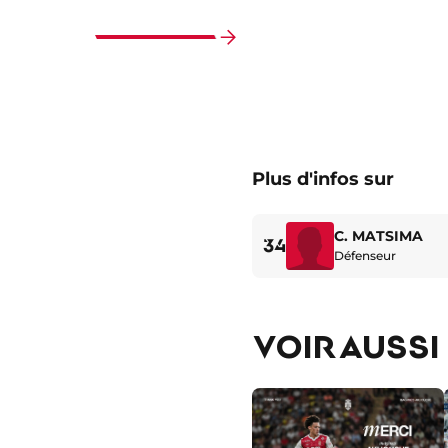
Faire
défiler
vers
la
fin
Plus d'infos sur
C. MATSIMA
34
Défenseur
VOIR AUSSI