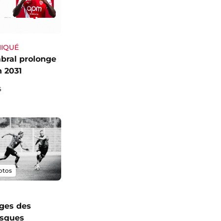
IQUÉ
bral prolonge
n 2031
6
otos
ges des
sques