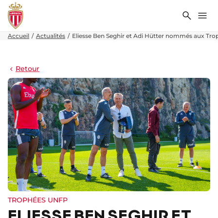
Recher
Me
Accueil
Actualités
Eliesse Ben Seghir et Adi Hütter nommés aux Tr
Retour
TROPHÉES UNFP
ELIESSE BEN SEGHIR ET