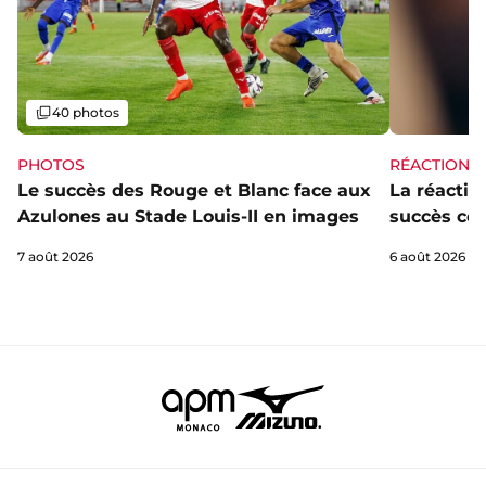
Galerie
40 photos
PHOTOS
RÉACTIONS
Le succès des Rouge et Blanc face aux
La réaction
Azulones au Stade Louis-II en images
succès con
7 août 2026
6 août 2026