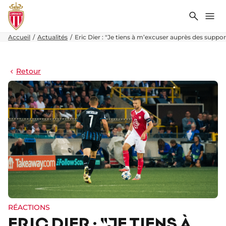
Recher
Me
Accueil
Actualités
Eric Dier : "Je tiens à m’excuser auprès des suppor
Retour
RÉACTIONS
ERIC DIER : "JE TIENS À