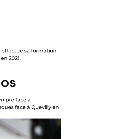
 effectué sa formation
 en 2021.
ROS
en pro
face à
sques face à Quevilly en