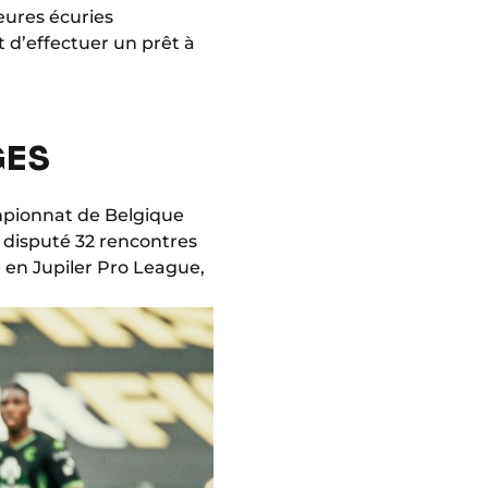
leures écuries
t d’effectuer un prêt à
GES
ampionnat de Belgique
a disputé 32 rencontres
le en Jupiler Pro League,