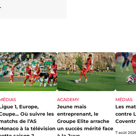
L
MÉDIAS
ACADEMY
MÉDIAS
Ligue 1, Europe,
Jeune mais
Les mat
Coupe... Où suivre les
entreprenant, le
contre L
matchs de l’AS
Groupe Elite arrache
Coventr
Monaco à la télévision
un succès mérité face
7 août 202
cette saison ?
à la Juve