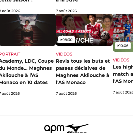
8 août 2026
7 août 2026
Vidéo
08:30
Vidéo
10:06
PORTRAIT
VIDÉOS
VIDÉOS
Academy, LDC, Coupe
Revis tous les buts et
Les hig
du Monde… Maghnes
passes décisives de
match a
Akliouche à l’AS
Maghnes Akliouche à
l'AS Mo
Monaco en 10 dates
l'AS Monaco
7 août 202
7 août 2026
7 août 2026