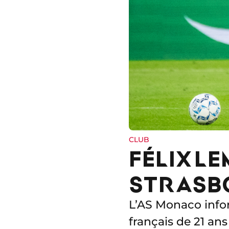
CLUB
FÉLIX L
STRASB
L’AS Monaco infor
français de 21 an