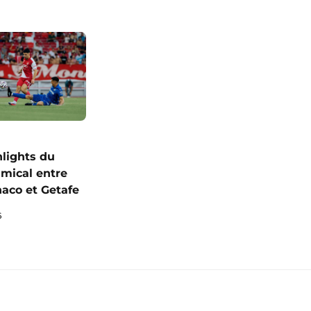
hlights du
mical entre
naco et Getafe
6