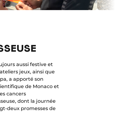
OSSEUSE
ours aussi festive et
teliers jeux, ainsi que
ppa, a apporté son
cientifique de Monaco et
les cancers
osseuse, dont la journée
ingt-deux promesses de