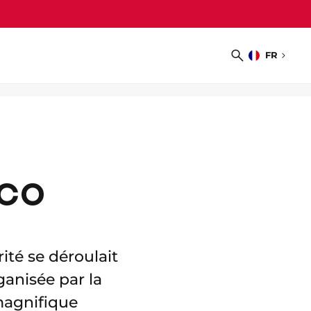
FR
Choisir
Recherche
la
langue
ACO
ité se déroulait
ganisée par la
magnifique