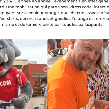
n 2014. D'année en année, l'évènement a en effet gén
ité. Une mobilisation qui garde son "dress code" intact 
uyant sur la couleur orange, que chacun associe dés
Tee-shirts, décors, stands et goodies, l'orange est omn
imisme et de lumière porté par tous les participants.