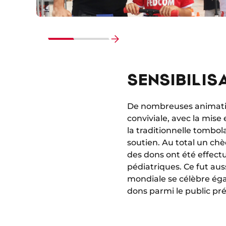
Faire
défiler
SENSIBILIS
vers
la
fin
De nombreuses animation
conviviale, avec la mise
la traditionnelle tombol
soutien. Au total un ch
des dons ont été effect
pédiatriques. Ce fut aus
mondiale se célèbre éga
dons parmi le public pr