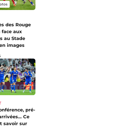
otos
ès des Rouge
c face aux
s au Stade
I en images
6
T
onférence, pré-
 arrivées… Ce
ut savoir sur