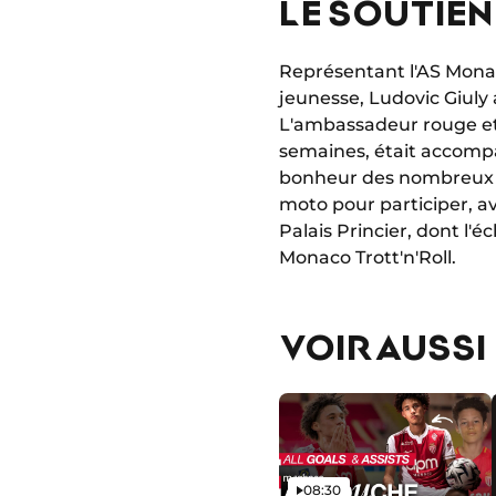
LE SOUTIE
Représentant l'AS Monac
jeunesse, Ludovic Giuly 
L'ambassadeur rouge et 
semaines, était accompa
bonheur des nombreux e
moto pour participer, 
Palais Princier, dont l'
Monaco Trott'n'Roll.
VOIR AUSSI
Vidéo
08:30