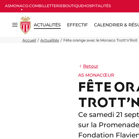
ASMONACO.COM
BILLETTERIE
BOUTIQUE
HOSPITALITÉS
ACTUALITÉS
EFFECTIF
CALENDRIER & RÉS
Menu
Accueil
Actualités
Fête orange avec le Monaco Trott’n’Roll
Retour
AS MONACŒUR
FÊTE OR
TROTT’N
Ce samedi 21 sept
sur la Promenade 
Fondation Flavie