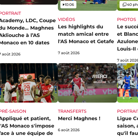
Vidéo
Galerie
10:06
40 ph
PORTRAIT
VIDÉOS
PHOTOS
Academy, LDC, Coupe
Les highlights du
Le succ
du Monde… Maghnes
match amical entre
et Blan
Akliouche à l’AS
l'AS Monaco et Getafe
Azulone
Monaco en 10 dates
Louis-I
7 août 2026
7 août 2026
7 août 202
PRÉ-SAISON
TRANSFERTS
PORTRAI
Appliqué et patient,
Merci Maghnes !
Ligue C
l'AS Monaco s'impose
saison,
6 août 2026
face à une équipe de
qu'il fa