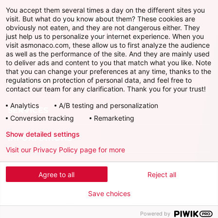
You accept them several times a day on the different sites you
visit. But what do you know about them? These cookies are
obviously not eaten, and they are not dangerous either. They
just help us to personalize your internet experience. When you
Facebook
X
Instagram
Youtube
TikTok
Twitch
visit asmonaco.com, these allow us to first analyze the audience
as well as the performance of the site. And they are mainly used
to deliver ads and content to you that match what you like. Note
that you can change your preferences at any time, thanks to the
regulations on protection of personal data, and feel free to
AS MONACO
contact our team for any clarification. Thank you for your trust!
Analytics
A/B testing and personalization
SERVICES
Conversion tracking
Remarketing
Show detailed settings
INFORMATIONS
Visit our Privacy Policy page for more
Télécharger l'AS Monaco App
Agree to all
Reject all
Save choices
Powered by