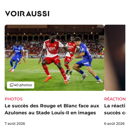
VOIR AUSSI
Galerie
40 photos
PHOTOS
RÉACTIONS
Le succès des Rouge et Blanc face aux
La réaction
Azulones au Stade Louis-II en images
succès con
7 août 2026
6 août 2026