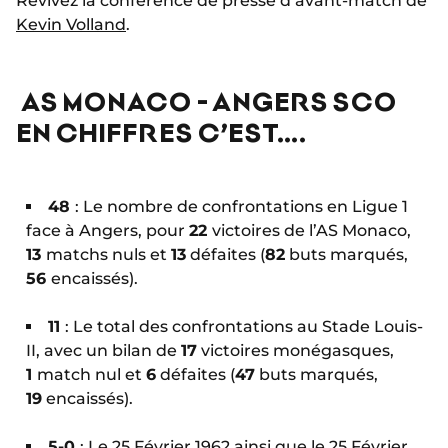
Revivez la conférence de presse d’avant-match de
Kevin Volland
.
AS MONACO - ANGERS SCO
EN CHIFFRES C’EST….
48
: Le nombre de confrontations en Ligue 1
face à Angers, pour
22
victoires de l’AS Monaco,
13
matchs nuls et
13
défaites (
82
buts marqués,
56
encaissés).
11
: Le total des confrontations au Stade Louis-
II, avec un bilan de
17
victoires monégasques,
1
match nul et
6
défaites (
47
buts marqués,
19
encaissés).
5-0
: Le 25 Février 1962 ainsi que le 25 Février