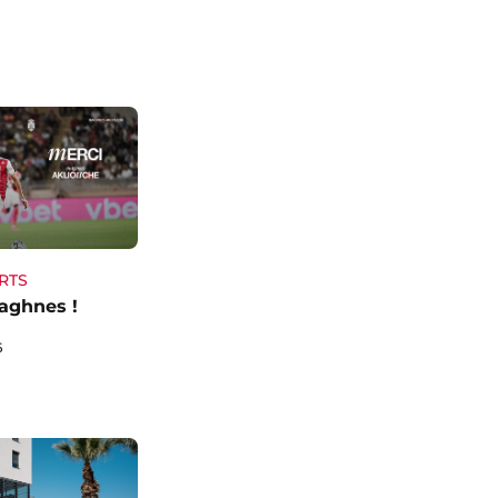
RTS
aghnes !
6