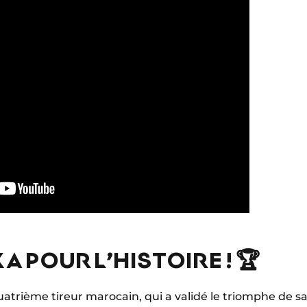
A POUR L’HISTOIRE ! 🏆
, quatrième tireur marocain, qui a validé le triomphe de s