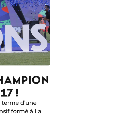
CHAMPION
7 !
u terme d’une
ensif formé à La