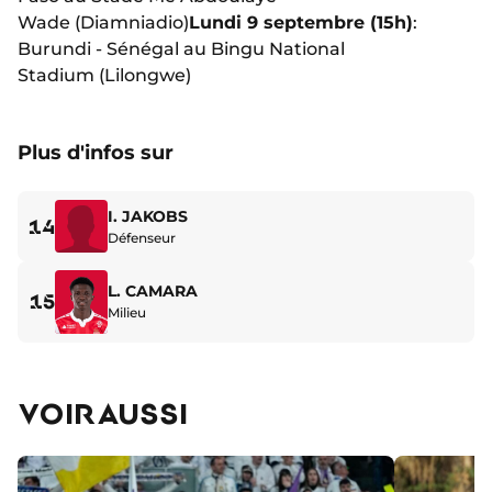
Wade
(Diamniadio)
Lundi 9 septembre (15h)
:
Burundi - Sénégal au Bingu National
Stadium
(Lilongwe)
Plus d'infos sur
I. JAKOBS
14
Défenseur
L. CAMARA
15
Milieu
VOIR AUSSI