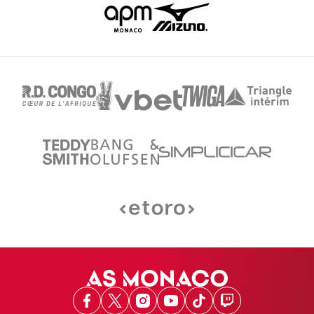
Facebook
X
Instagram
Youtube
TikTok
Twitch