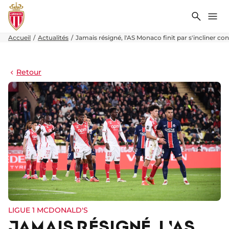
Recher
Me
Accueil
Actualités
Jamais résigné, l'AS Monaco finit par s'incliner con
Retour
LIGUE 1 MCDONALD'S
JAMAIS RÉSIGNÉ, L'AS