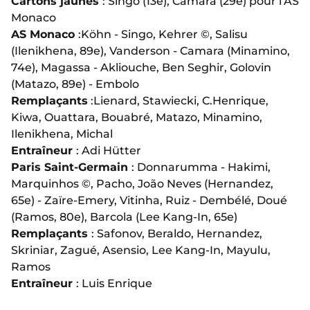
Cartons jaunes
: Singo (13e), Camara (29e) pour l’AS
Monaco
AS Monaco
:
Köhn - Singo, Kehrer ©, Salisu
(Ilenikhena, 89e), Vanderson - Camara (Minamino,
74e), Magassa - Akliouche, Ben Seghir, Golovin
(Matazo, 89e) - Embolo
Remplaçants
:
Lienard, Stawiecki, C.Henrique,
Kiwa, Ouattara, Bouabré, Matazo, Minamino,
Ilenikhena, Michal
Entraîneur
: Adi Hütter
Paris Saint-Germain
: Donnarumma - Hakimi,
Marquinhos ©, Pacho, João Neves (Hernandez,
65e) - Zaïre-Emery, Vitinha, Ruiz - Dembélé, Doué
(Ramos, 80e), Barcola (Lee Kang-In, 65e)
Remplaçants
: Safonov, Beraldo, Hernandez,
Skriniar, Zagué, Asensio, Lee Kang-In, Mayulu,
Ramos
Entraîneur
: Luis Enrique