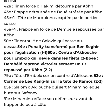
le mur
42e : Tir en force d’Hakimi détourné par Köhn
43e : Frappe détournée de Doué arrêtée par Köhn
45e+1 : Tête de Marquinhos captée par le portier
suisse
45e+4 : Frappe en force de Dembélé repoussée par
Köhn
50e : Tir enroulé de Golovin qui passe au-
dessus
54e : Penalty transformé par Ben Seghir
pour l’égalisation (1-1)
60e : Centre d’Akliouche
pour Embolo qui dévie dans les filets (2-1)
64e :
Dembélé reprend victorieusement un tir
repoussé par Köhn (2-2)
79e : Tête d’Embolo sur un centre d’Akliouche
83e :
Corner de Lee Kang-In sur la tête de Ramos (2-3)
85e : Slalom d’Akliouche qui sert Minamino lequel
bute sur Safonov
91e : Minamino efface son défenseur avant de
frapper de peu à côté