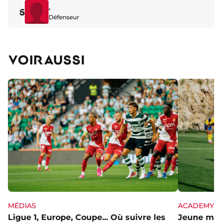
.
5
Défenseur
VOIR AUSSI
MÉDIAS
ACADEMY
Ligue 1, Europe, Coupe... Où suivre les
Jeune mai