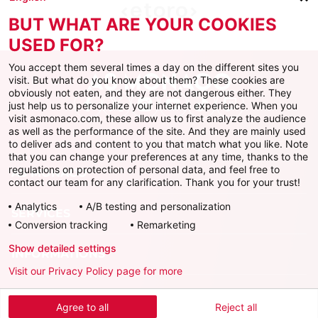
BUT WHAT ARE YOUR COOKIES
USED FOR?
You accept them several times a day on the different sites you
visit. But what do you know about them? These cookies are
obviously not eaten, and they are not dangerous either. They
just help us to personalize your internet experience. When you
Facebook
X
Instagram
Youtube
TikTok
Twitch
visit asmonaco.com, these allow us to first analyze the audience
as well as the performance of the site. And they are mainly used
to deliver ads and content to you that match what you like. Note
that you can change your preferences at any time, thanks to the
regulations on protection of personal data, and feel free to
AS MONACO
contact our team for any clarification. Thank you for your trust!
Analytics
A/B testing and personalization
SERVICES
Conversion tracking
Remarketing
Show detailed settings
INFORMATIONS
Visit our Privacy Policy page for more
Télécharger l'AS Monaco App
Agree to all
Reject all