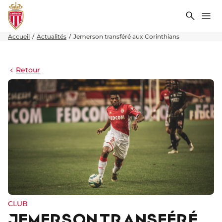
Recher
Me
Accueil
Actualités
Jemerson transféré aux Corinthians
Retour
CLUB
JEMERSON TRANSFÉRÉ