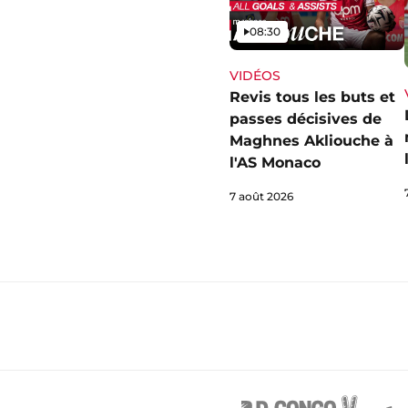
Vidéo
08:30
VIDÉOS
Revis tous les buts et
passes décisives de
Maghnes Akliouche à
l'AS Monaco
7 août 2026