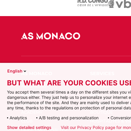
English
BUT WHAT ARE YOUR COOKIES US
ACTUALITÉS
CONTACT
You accept them several times a day on the different sites you 
VIDÉOS
FAQ
dangerous either. They just help us to personalize your internet
the performance of the site. And they are mainly used to delive
ÉQUIPE PRO
FAQ BILLETTERIE
any time, thanks to the regulations on protection of personal data
ACADEMY
BOUTIQUE
Analytics
A/B testing and personalization
Conversion
CLUB
HOSPITALITÉS & VI
Show detailed settings
Visit our Privacy Policy page for mor
LIGUE 1 MCDONALD'S