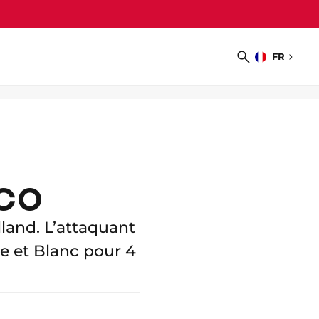
FR
Choisir
Recherche
la
langue
ACO
land. L’attaquant
ge et Blanc pour 4