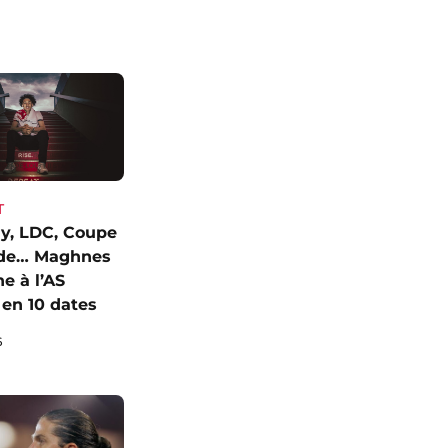
T
y, LDC, Coupe
de… Maghnes
e à l’AS
en 10 dates
6