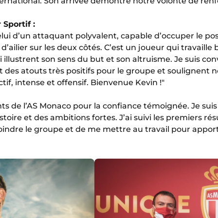
ernational. Son arrivée démontre notre volonté de renfo
 Sportif :
celui d’un attaquant polyvalent, capable d’occuper le po
ailier sur les deux côtés. C’est un joueur qui travaill
i illustrent son sens du but et son altruisme. Je suis c
 des atouts très positifs pour le groupe et soulignent 
tif, intense et offensif. Bienvenue Kevin !"
nts de l’AS Monaco pour la confiance témoignée. Je suis 
oire et des ambitions fortes. J’ai suivi les premiers résul
indre le groupe et de me mettre au travail pour apport