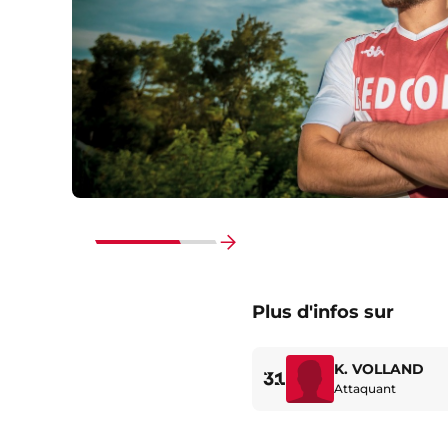
Faire
défiler
Plus d'infos sur
vers
la
fin
K. VOLLAND
31
Attaquant