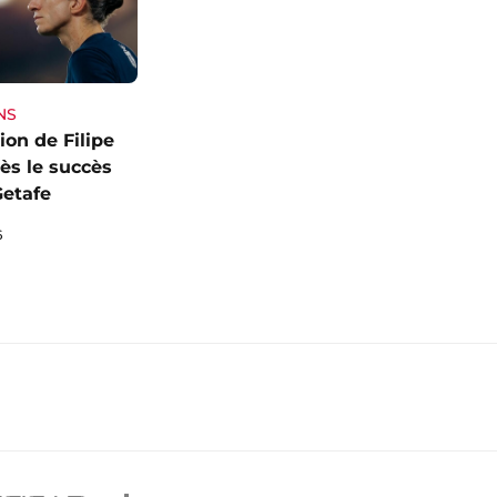
NS
ion de Filipe
ès le succès
Getafe
6