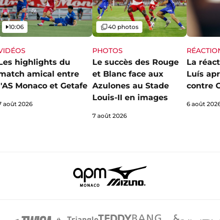
Vidéo
Galerie
10:06
40 photos
VIDÉOS
PHOTOS
RÉACTIO
Les highlights du
Le succès des Rouge
La réact
match amical entre
et Blanc face aux
Luís apr
l'AS Monaco et Getafe
Azulones au Stade
contre 
Louis-II en images
7 août 2026
6 août 202
7 août 2026