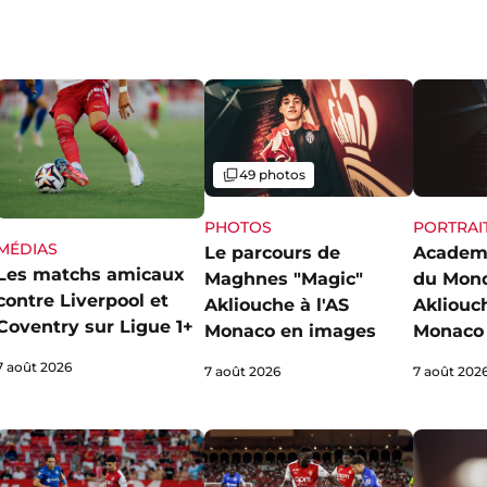
Galerie
49 photos
PHOTOS
PORTRAI
MÉDIAS
Le parcours de
Academ
Les matchs amicaux
Maghnes "Magic"
du Mon
contre Liverpool et
Akliouche à l'AS
Akliouch
Coventry sur Ligue 1+
Monaco en images
Monaco 
7 août 2026
7 août 2026
7 août 202