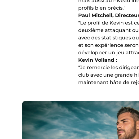
mais aussi au niveau int
profils bien précis."
Paul Mitchell, Directeur
"Le profil de Kevin est 
deuxième attaquant ou d’
avec des statistiques qu
et son expérience seront
développer un jeu attrac
Kevin Volland :
"Je remercie les dirigea
club avec une grande hist
maintenant hâte de rejo