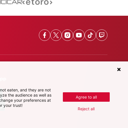
Facebook
X
Instagram
Youtube
TikTok
Twitch
App
not eaten, and they are not
lyze the audience as well as
Agree to all
 change your preferences at
r your trust!
Reject all