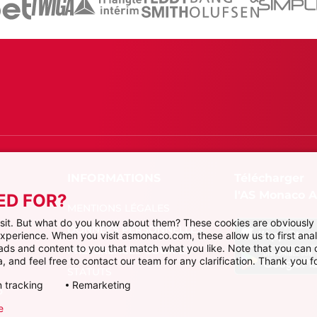
Télécharger
l'AS Monaco 
ED FOR?
MENTIONS LÉGALES
visit. But what do you know about them? These cookies are obviously 
DONNÉES PERSONNELLES
 experience. When you visit asmonaco.com, these allow us to first ana
r ads and content to you that match what you like. Note that you can
PRÉFÉRENCES COOKIES
, and feel free to contact our team for any clarification. Thank you fo
STATUTS
 tracking
Remarketing
P
e