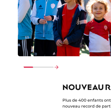
Faire
défiler
NOUVEAU R
vers
la
fin
Plus de 400 enfants ont
nouveau record de parti