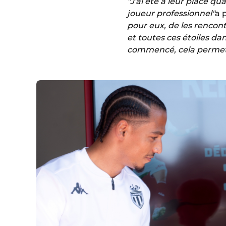
"J'ai été à leur place q
joueur professionnel"
a 
pour eux, de les rencont
et toutes ces étoiles da
commencé, cela permet d