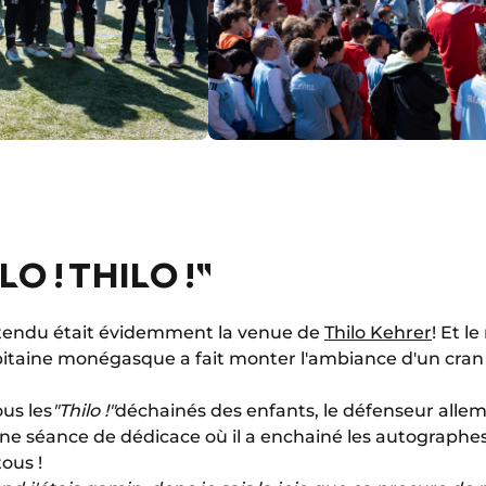
LO ! THILO !"
tendu était évidemment la venue de
Thilo Kehrer
! Et l
apitaine monégasque a fait monter l'ambiance d'un cran à
ous les
"Thilo !"
déchainés des enfants, le défenseur alle
une séance de dédicace où il a enchainé les autographes e
ous !