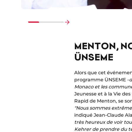
Faire
défiler
MENTON, NO
vers
la
ÜNSEME
fin
Alors que cet événement
programme ÜNSEME -
d
Monaco et les communes
Jeunesse et à la Vie des
Rapid de Menton, se son
"Nous sommes extrêmeme
indiqué Jean-Claude Ala
très heureux de voir to
Kehrer de prendre du t