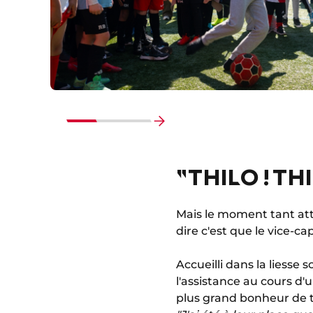
Faire
défiler
"THILO ! THI
vers
la
fin
Mais le moment tant at
dire c'est que le vice-c
Accueilli dans la liesse s
l'assistance au cours d'
plus grand bonheur de t