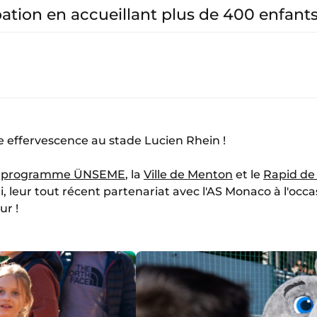
pation en accueillant plus de 400 enfants
e effervescence au stade Lucien Rhein !
u
programme ÜNSEME
, la
Ville de Menton
et le
Rapid de
 leur tout récent partenariat avec l'AS Monaco à l'occa
ur !