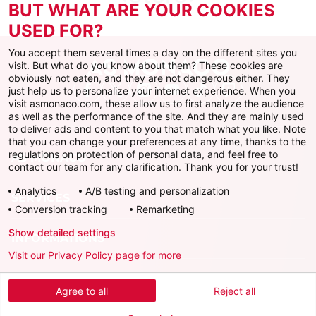
BUT WHAT ARE YOUR COOKIES
USED FOR?
You accept them several times a day on the different sites you
visit. But what do you know about them? These cookies are
obviously not eaten, and they are not dangerous either. They
just help us to personalize your internet experience. When you
Facebook
X
Instagram
Youtube
TikTok
Twitch
visit asmonaco.com, these allow us to first analyze the audience
as well as the performance of the site. And they are mainly used
to deliver ads and content to you that match what you like. Note
that you can change your preferences at any time, thanks to the
regulations on protection of personal data, and feel free to
AS MONACO
contact our team for any clarification. Thank you for your trust!
Analytics
A/B testing and personalization
SERVICES
Conversion tracking
Remarketing
Show detailed settings
INFORMATIONS
Visit our Privacy Policy page for more
Télécharger l'AS Monaco App
Agree to all
Reject all