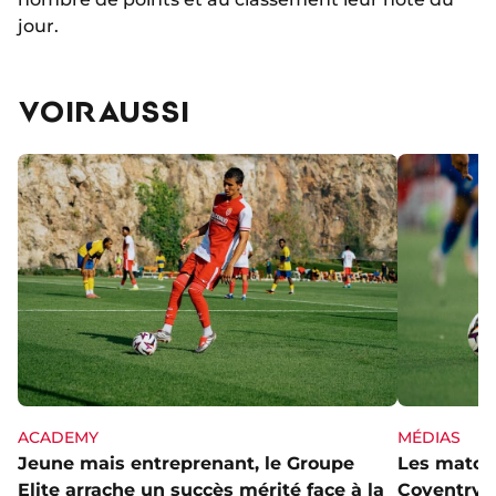
jour.
VOIR AUSSI
ACADEMY
MÉDIAS
Jeune mais entreprenant, le Groupe
Les matchs
Elite arrache un succès mérité face à la
Coventry s