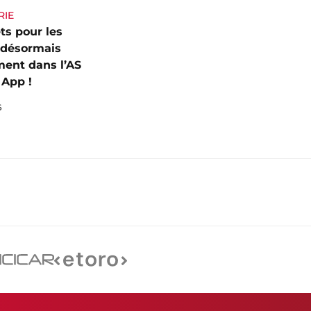
RIE
ets pour les
 désormais
ent dans l’AS
App !
6