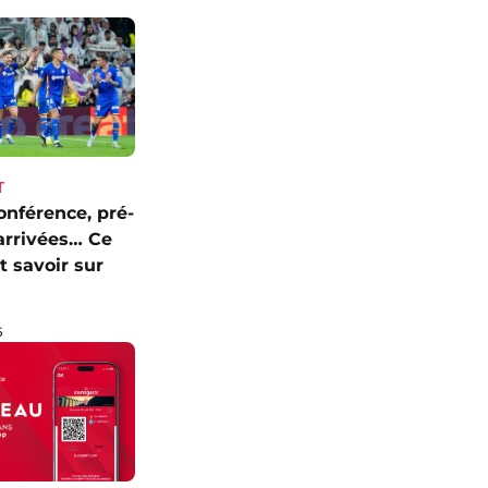
T
onférence, pré-
 arrivées… Ce
ut savoir sur
6