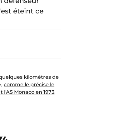
en défenseur
est éteint ce
à quelques kilomètres de
e,
comme le précise le
nt l'AS Monaco en 1973
,
74