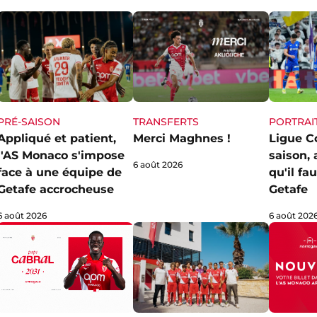
PRÉ-SAISON
TRANSFERTS
PORTRAI
Appliqué et patient,
Merci Maghnes !
Ligue C
l'AS Monaco s'impose
saison,
6 août 2026
face à une équipe de
qu'il fa
Getafe accrocheuse
Getafe
6 août 2026
6 août 202