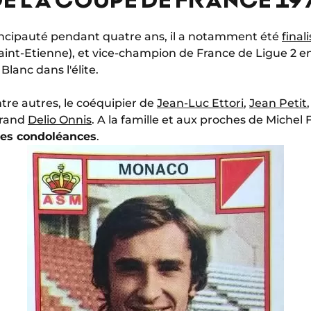
incipauté pendant quatre ans, il a notamment été
final
aint-Etienne), et vice-champion de France de Ligue 2 en 
lanc dans l'élite.
ntre autres, le coéquipier de
Jean-Luc Ettori
,
Jean Petit
grand
Delio Onnis
. A la famille et aux proches de Michel F
res condoléances
.