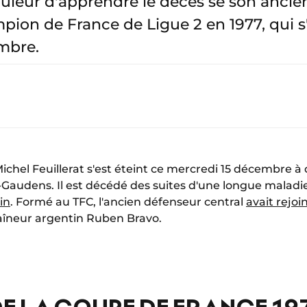
ouleur d'apprendre le décès se son anci
pion de France de Ligue 2 en 1977, qui s'
mbre.
ichel Feuillerat s'est éteint ce mercredi 15 décembre 
int-Gaudens. Il est décédé des suites d'une longue maladi
in
. Formé au TFC, l'ancien défenseur central
avait rejoi
raîneur argentin Ruben Bravo.
DE LA COUPE DE FRANCE 19