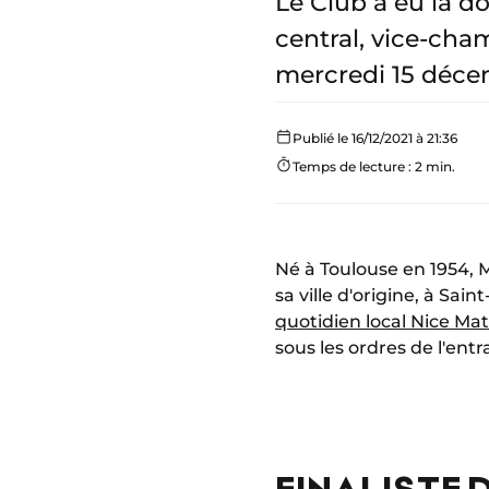
Le Club a eu la d
central, vice-cham
mercredi 15 déce
Publié le 16/12/2021 à 21:36
Temps de lecture : 2 min.
Né à Toulouse en 1954, M
sa ville d'origine, à Sa
quotidien local Nice Mat
sous les ordres de l'ent
FINALISTE 