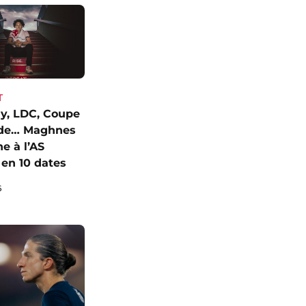
T
y, LDC, Coupe
de… Maghnes
e à l’AS
en 10 dates
6