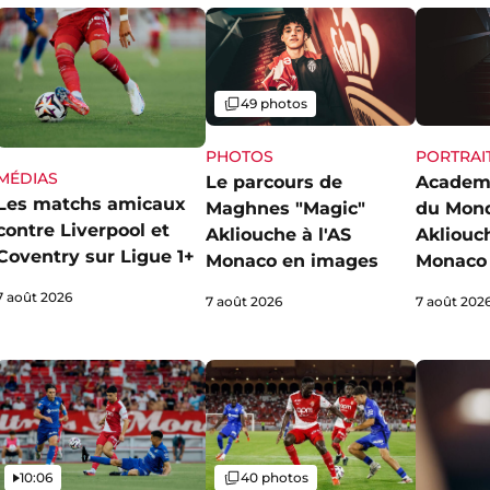
Galerie
49 photos
PHOTOS
PORTRAI
MÉDIAS
Le parcours de
Academ
Les matchs amicaux
Maghnes "Magic"
du Mon
contre Liverpool et
Akliouche à l'AS
Akliouch
Coventry sur Ligue 1+
Monaco en images
Monaco 
7 août 2026
7 août 2026
7 août 202
Vidéo
Galerie
10:06
40 photos