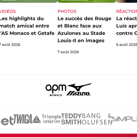
VIDÉOS
PHOTOS
RÉACTIO
Les highlights du
Le succès des Rouge
La réact
match amical entre
et Blanc face aux
Luís apr
l'AS Monaco et Getafe
Azulones au Stade
contre 
Louis-II en images
7 août 2026
6 août 202
7 août 2026