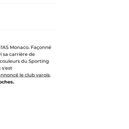
e l'AS Monaco. Façonné
i sa carrière de
 couleurs du Sporting
 s'est
annoncé le club varois
.
roches.