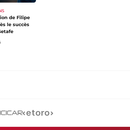
NS
ion de Filipe
ès le succès
Getafe
6