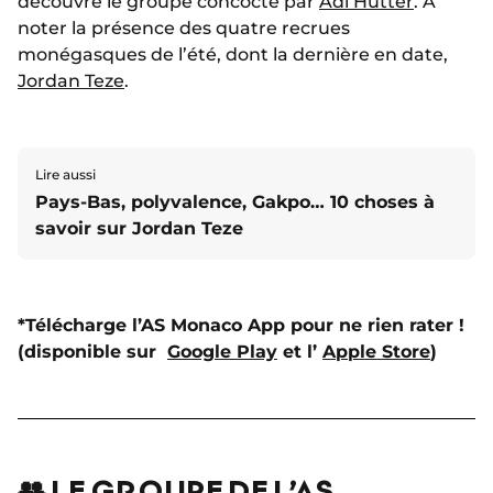
découvre le groupe concocté par
Adi Hütter
. A
noter la présence des quatre recrues
monégasques de l’été, dont la dernière en date,
Jordan Teze
.
Lire aussi
Pays-Bas, polyvalence, Gakpo… 10 choses à
savoir sur Jordan Teze
*Télécharge l’AS Monaco App pour ne rien rater !
(disponible sur
Google Play
et l’
Apple Store
)
👥 LE GROUPE DE L’AS