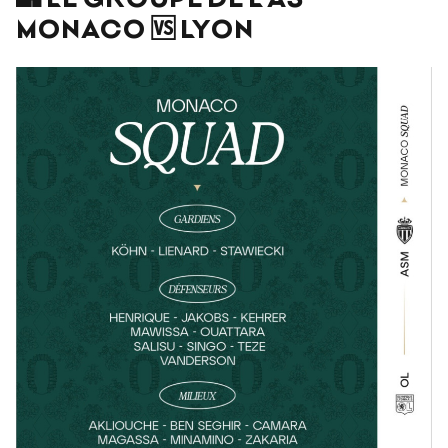
MONACO 🆚 LYON