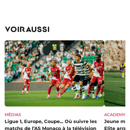
VOIR AUSSI
MÉDIAS
ACADEMY
Ligue 1, Europe, Coupe... Où suivre les
Jeune mai
matchs de l’AS Monaco à la télévision
Elite arra