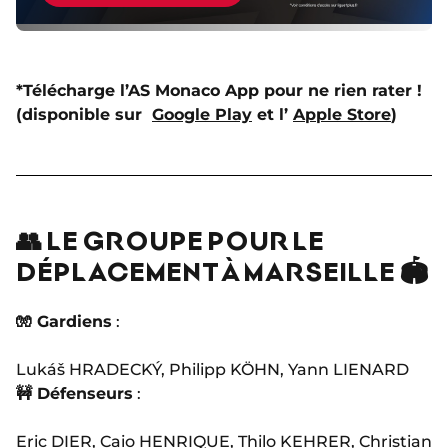
*Télécharge l’AS Monaco App pour ne rien rater !
(disponible sur
Google Play
et l’
Apple Store
)
👥 LE GROUPE POUR LE
DÉPLACEMENT À MARSEILLE 🏟️
🧤 Gardiens
:
Lukáš HRADECKÝ, Philipp KÖHN, Yann LIENARD
🚧 Défenseurs
:
Eric DIER, Caio HENRIQUE, Thilo KEHRER, Christian