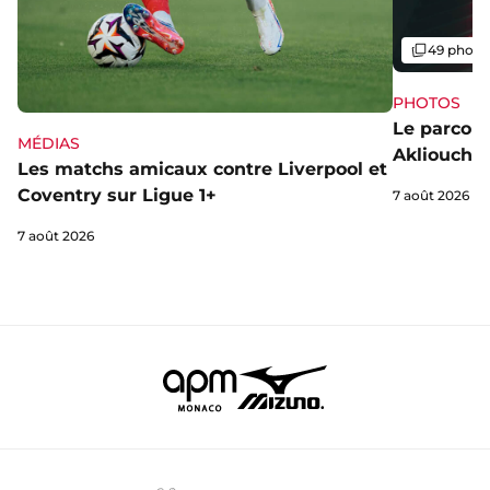
Galerie
49 photo
PHOTOS
Le parcou
MÉDIAS
Akliouche
Les matchs amicaux contre Liverpool et
Coventry sur Ligue 1+
7 août 2026
7 août 2026