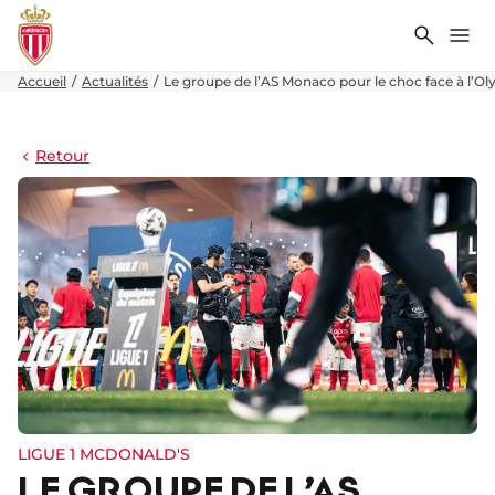
Recher
Me
Accueil
Actualités
Le groupe de l’AS Monaco pour le choc face à l’Ol
Retour
LIGUE 1 MCDONALD'S
LE GROUPE DE L’AS