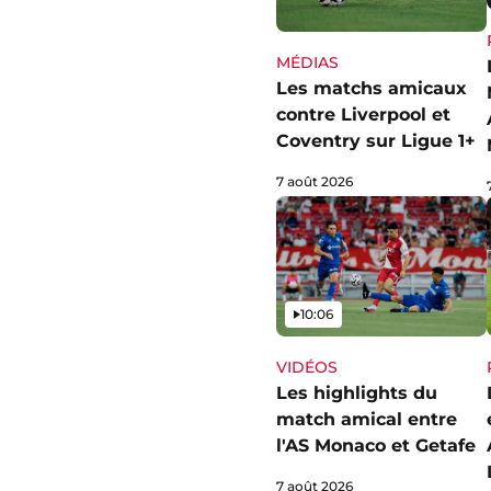
MÉDIAS
Les matchs amicaux
contre Liverpool et
Coventry sur Ligue 1+
7 août 2026
Vidéo
10:06
VIDÉOS
Les highlights du
match amical entre
l'AS Monaco et Getafe
7 août 2026