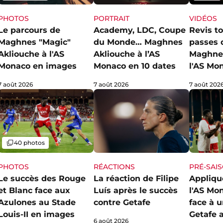
PHOTOS
PORTRAIT
VIDÉOS
Le parcours de
Academy, LDC, Coupe
Revis to
Maghnes "Magic"
du Monde… Maghnes
passes 
Akliouche à l'AS
Akliouche à l’AS
Maghnes
Monaco en images
Monaco en 10 dates
l'AS Mo
7 août 2026
7 août 2026
7 août 202
Galerie
40 photos
PHOTOS
RÉACTIONS
PRÉ-SAI
Le succès des Rouge
La réaction de Filipe
Appliqué
et Blanc face aux
Luís après le succès
l'AS Mo
Azulones au Stade
contre Getafe
face à 
Louis-II en images
Getafe 
6 août 2026