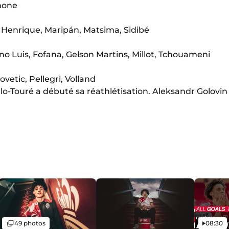
none
o Henrique, Maripán, Matsima, Sidibé
no Luis, Fofana, Gelson Martins, Millot, Tchouameni
vetic, Pellegri, Volland
lo-Touré a débuté sa réathlétisation. Aleksandr Golovin p
Galerie
Vidéo
49 photos
08:30