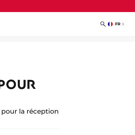
FR
Choisir
Recherche
la
langue
 POUR
 pour la réception