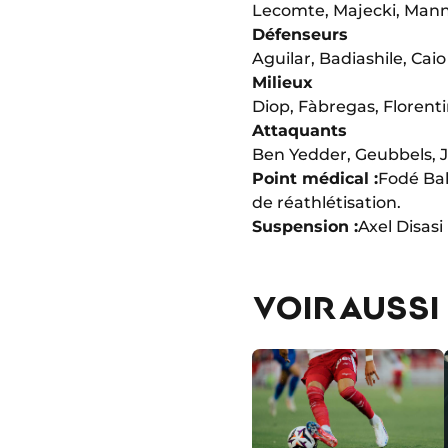
Lecomte, Majecki, Man
Défenseurs
Aguilar, Badiashile, Cai
Milieux
Diop, Fàbregas, Florenti
Attaquants
Ben Yedder, Geubbels, Jo
Point médical :
Fodé Bal
de réathlétisation.
Suspension :
Axel Disasi
VOIR AUSSI