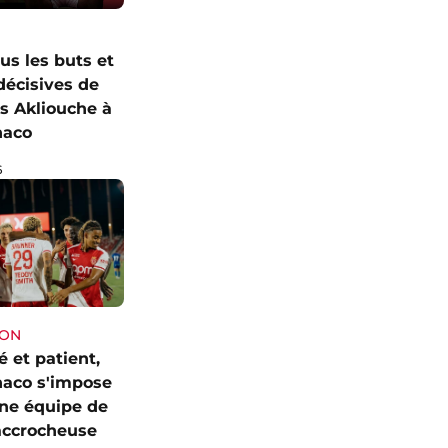
us les buts et
décisives de
 Akliouche à
naco
6
SON
 et patient,
naco s'impose
une équipe de
accrocheuse